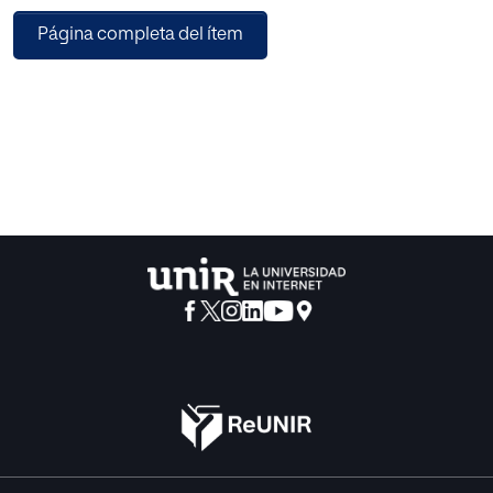
dado el abultado número de condenas proferidas contra
Página completa del ítem
el Estado por ese motivo y la
divergencia de criterios al abocar por parte de los
operadores judiciales, el estudio de esa
tipología de procesos.
Igualmente, se pretende destacar la necesidad de generar
lineamientos de acción en materia
de privación de la libertad que consulten por un lado el
interés general que subyace a la
necesidad de la restricción del derecho, con el respeto a la
libertad y la igualdad frente a las
cargas públicas de los sujetos que padecen dicha
limitación.