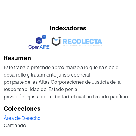
Indexadores
Resumen
Este trabajo pretende aproximarse a lo que ha sido el
desarrollo y tratamiento jurisprudencial
por parte de las Altas Corporaciones de Justicia de la
responsabilidad del Estado por la
privación injusta de la libertad, el cual no ha sido pacífico y
ha generado multiplicidad de
Colecciones
posiciones conceptuales, para al final efectuar una
Área de Derecho
propuesta metodológica que brinde
Cargando...
seguridad jurídica en procesos de esta naturaleza, que
revisten una importancia inusitada,