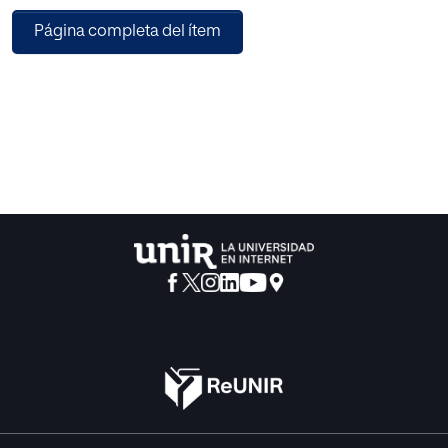
un sabor, un producto interesante y un servicio de ciudad
Página completa del ítem
agradable.
El modelo de negocio tiene la finalidad de desarrollar la
propuesta que permita analizar
la viabilidad financiera del modelo de negocio, en el
marco de la estructura y la
metodología del Máster de Dirección y Administración de
Empresas de la UNIR, a través
de las herramientas que plasmarán la estrategia y el
planteamiento de los objetivos del
modelo, así como la medición de la factibilidad del
estudio del presente trabajo.