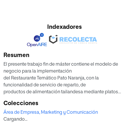
Indexadores
Resumen
El presente trabajo fin de máster contiene el modelo de
negocio para la implementación
del Restaurante Temático Pato Naranja, con la
funcionalidad de servicio de reparto, de
productos de alimentación tailandesa mediante platos
exquisitos hechos al wok. Pretende
Colecciones
brindar a clientes que buscan este tipo de comida en la
Área de Empresa, Marketing y Comunicación
ciudad, a turistas, que desean
Cargando...
encontrar un restaurante que les permita tener un almuerzo
o cena del que se pueden llevar