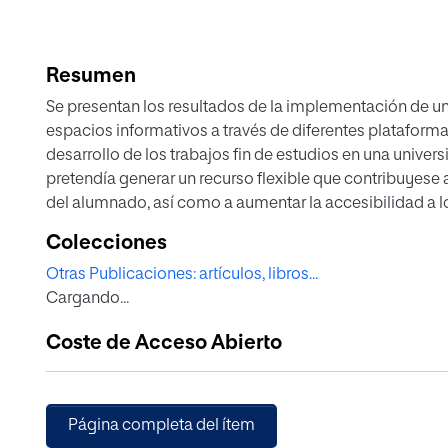
Resumen
Se presentan los resultados de la implementación de un
espacios informativos a través de diferentes plataformas
desarrollo de los trabajos fin de estudios en una univers
pretendía generar un recurso flexible que contribuyese
del alumnado, así como a aumentar la accesibilidad a l
formatos. La muestra ha contado con un total de 28 estu
Colecciones
de grado y máster. Sus percepciones sobre los espacios
Otras Publicaciones: artículos, libros...
cuestionario de carácter mixto. Los resultados han sido
Cargando...
de los estudiantes sobre la accesibilidad y utilidad de
autorregulación, así como a la sensación de cercanía y 
Coste de Acceso Abierto
Página completa del ítem