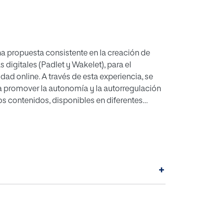
a propuesta consistente en la creación de
 digitales (Padlet y Wakelet), para el
idad online. A través de esta experiencia, se
 a promover la autonomía y la autorregulación
os contenidos, disponibles en diferentes
diantes pertenecientes a diferentes estudios
 creados se han recogido a través de un
 muy positivos en referencia a la percepción
 los espacios, el aumento de su autonomía y
seguridad que les aportan.
+