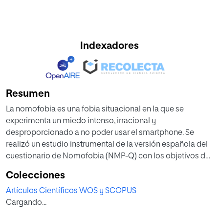
Indexadores
Resumen
La nomofobia es una fobia situacional en la que se
experimenta un miedo intenso, irracional y
desproporcionado a no poder usar el smartphone. Se
realizó un estudio instrumental de la versión española del
cuestionario de Nomofobia (NMP-Q) con los objetivos de:
1) analizar su estructura factorial y fiabilidad; 2) analizar su
Colecciones
invarianza con relación al sexo y la edad, y 3) obtener
Artículos Científicos WOS y SCOPUS
puntos de cortes específicos para distintas edades y sexo.
Cargando...
El muestreo fue incidental y no probabilístico. Hubo 5012
participantes (57.9%, mujeres) de 12-24 años (M = 18,04, SD