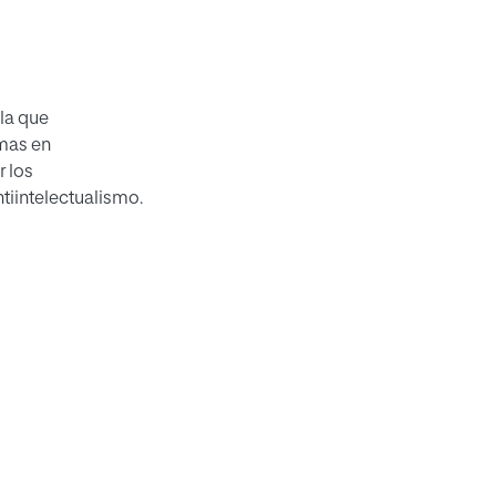
 la que
emas en
r los
tiintelectualismo.
(y ya sería
la metafísica)