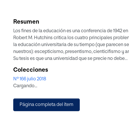
Resumen
Los fines de la educación es una conferencia de 1942 en
Robert M. Hutchins critica los cuatro principales probl
la educación universitaria de su tiempo (que parecen se
nuestros): escepticismo, presentismo, cienticifismo y an
Su tesis es que una universidad que se precie no debe
aspirar a formar al hombre por completo, sino limitarse 
Colecciones
mucho) a enseñarle a pensar. El papel de la filosofía (de 
Nº 166 julio 2018
en esta tarea es fundamental.
Cargando...
Página completa del ítem