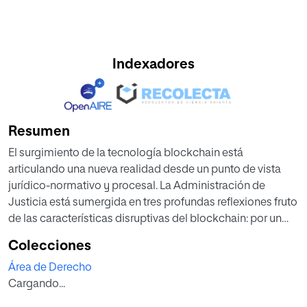
Indexadores
Resumen
El surgimiento de la tecnología blockchain está
articulando una nueva realidad desde un punto de vista
jurídico-normativo y procesal. La Administración de
Justicia está sumergida en tres profundas reflexiones fruto
de las características disruptivas del blockchain: por un
lado, el valor probatorio y los efectos jurídicos de las
Colecciones
transacciones nacidas en una red blockchain, entre las
Área de Derecho
que se incluye el registro y almacenamiento de contratos
Cargando...
automatizados o smart contracts; por otro lado, la
seguridad jurídica y los riesgos inherentes a la protección