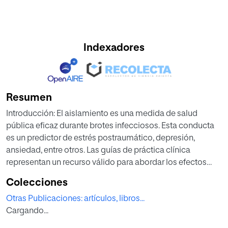
Indexadores
Resumen
Introducción: El aislamiento es una medida de salud
pública eficaz durante brotes infecciosos. Esta conducta
es un predictor de estrés postraumático, depresión,
ansiedad, entre otros. Las guías de práctica clínica
representan un recurso válido para abordar los efectos
negativos asociados a la depresión, estas intervenciones
Colecciones
deben adaptarse a los recursos disponibles y la cultura de
Otras Publicaciones: artículos, libros...
cada país.
Cargando...
Metodología: Un panel de expertos realizó un proceso de