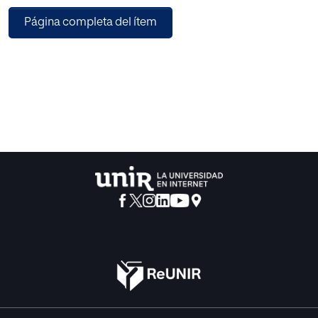
priorización de tópicos que abordó cuatro preguntas
Página completa del ítem
PICO relacionadas con el manejo de la depresión por
aislamiento pandémico. Se hizo una búsqueda
sistemática de guías de práctica clínica en bases de datos,
metabuscadores y repositorios institucionales de
educación superior. Además, se efectuó una revisión de la
literatura en MEDLINE/PubMed, Web of Science, Biblioteca
Cochrane, LILACS y SciELO. La calidad de las
recomendaciones se evaluó mediante la herramienta
AGREE II.
Resultados: Se elaboraron recomendaciones con base en
el sistema GRADE. La guía fue validada por clínicos,
metodólogos y pacientes con tratamiento controlado y en
seguimiento.
Conclusión: La GPC propuesta para Colombia tiene un
valor teórico y práctico. Se emiten una serie de