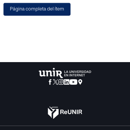
socioculturales de ayer y de hoy. La metodología se
Página completa del ítem
articula en torno a ocho actividades cooperativas que
promueven la participación del alumnado, la empatía y el
pensamiento crítico, apoyándose en herramientas TIC y el
Diseño Universal para el Aprendizaje (DUA). Entre los
principales resultados destaca el desarrollo de
competencias clave como la lingüística, digital, social y
ciudadana, así como la mejora en la comprensión literaria,
emocional y crítica del alumnado. La conclusión
fundamental subraya que una educación literaria
humanizadora y actualizada, basada en metodologías
activas, permite articular un aprendizaje significativo,
inclusivo y ético, que conecta con las vivencias del
alumnado y promueve su implicación transformadora.