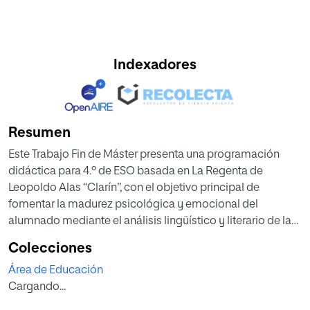
Indexadores
Resumen
Este Trabajo Fin de Máster presenta una programación
didáctica para 4.º de ESO basada en La Regenta de
Leopoldo Alas “Clarín”, con el objetivo principal de
fomentar la madurez psicológica y emocional del
alumnado mediante el análisis lingüístico y literario de la
obra, utilizando el trabajo cooperativo y el aprendizaje
Colecciones
basado en proyectos (ABP). La propuesta se fundamenta
Área de Educación
en el currículo oficial y en una perspectiva crítica con
Cargando...
enfoque de género, fomentando la reflexión sobre la
identidad, el lenguaje y los condicionamientos