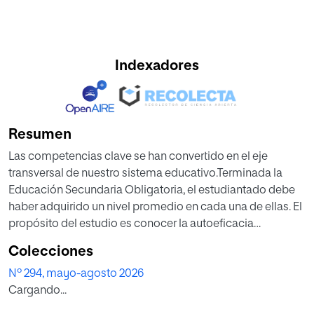
Indexadores
Resumen
Las competencias clave se han convertido en el eje
transversal de nuestro sistema educativo.Terminada la
Educación Secundaria Obligatoria, el estudiantado debe
haber adquirido un nivel promedio en cada una de ellas. El
propósito del estudio es conocer la autoeficacia
académica del alumnado extremeño con respecto a la
Colecciones
adquisición de competencias al finalizar la enseñanza
Nº 294, mayo-agosto 2026
obligatoria observando las diferencias que existen en
Cargando...
función del género —mujer, hombre y no binario—. Para
ello, se presenta una investigación cuantitativa, no