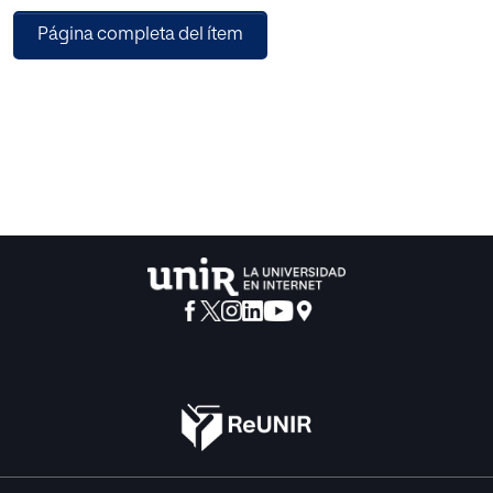
experimental, descriptiva-inferencial cuya muestra es de
Página completa del ítem
1106 estudiantes de 4º de ESO de centros públicos y
concertados de Extremadura (N = 11,10 %) a los que se les
aplicó el cuestionario KEYCOMSE, diseñado ad hoc para
cumplir los objetivos de investigación. Los resultados
indican que existen diferencias significativas, siendo las
chicas quienes poseen una autoeficacia académica
mayor en la competencia lingüística, competencia
plurilingüe, competencia digital, competencia social,
personal y de aprender a aprender y competencia en
conciencia y expresión cultural. Por otro lado, el grupo no
binario presenta niveles de autoeficacia académica bajos
en relación con el desarrollo de competencias clave en su
conjunto, a excepción de la competencia plurilingüe.
Finalmente, resulta de especial relevancia señalar que
obtener la visión del estudiantado sobre su autoeficacia
académica, observando las diferencias por género, puede
contribuir a encontrar las estrategias de enseñanza-