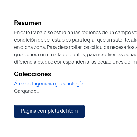
Resumen
En este trabajo se estudian las regiones de un campo v
condición de ser estables para lograr que un satélite, a
en dicha zona. Para desarrollar los cálculos necesarios
que genera una malla de puntos, para resolver las ecu
diferenciales, que corresponden a las ecuaciones del 
Durante nuestro estudio se utiliza como marco de anális
Colecciones
los tres cuerpos, considerando los planetas del Sistema 
Área de Ingeniería y Tecnología
satélites naturales, y el sistema extrasolar conocido co
Cargando...
estos sistemas, se identifican los puntos de estabilidad,
masas principales.
La implementación del método numérico Runge Kutta de
Página completa del ítem
para determinar el error mediante el Hamiltoniano, imp
Python, han permitido obtener resultados satisfactori
utilizados comprueban el comportamiento estable de lo