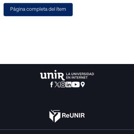
los organismos competentes en la resolución de
Página completa del ítem
controversias e identificando los puntos críticos que se
derivan de una concepción obsoleta de estos espacios
digitales. Para contextualizar este estudio, se analiza la
realidad actual de las redes sociales, con especial
atención en su evolución, diversidad y el funcionamiento
normal derivado de la actividad desarrollada por los
usuarios.