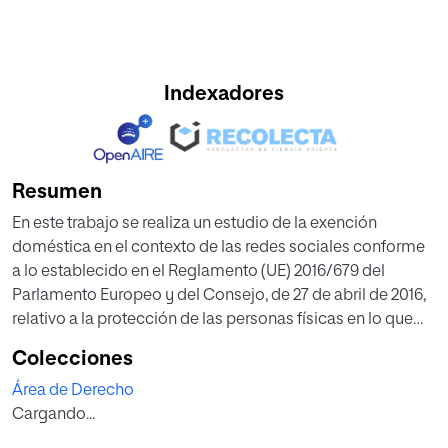
Indexadores
Resumen
En este trabajo se realiza un estudio de la exención
doméstica en el contexto de las redes sociales conforme
a lo establecido en el Reglamento (UE) 2016/679 del
Parlamento Europeo y del Consejo, de 27 de abril de 2016,
relativo a la protección de las personas físicas en lo que
respecta al tratamiento de datos personales y a la libre
Colecciones
circulación de estos datos, abordando las implicaciones y
Área de Derecho
dificultades que plantea su aplicación práctica. Con este
Cargando...
fin, se analizan diversas resoluciones y sentencias
atendiendo a los criterios interpretativos empleados por