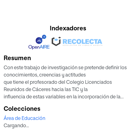
Indexadores
Resumen
Con este trabajo de investigación se pretende definir los
conocimientos, creencias y actitudes
que tiene el profesorado del Colegio Licenciados
Reunidos de Cáceres hacia las TIC y la
influencia de estas variables en la incorporación de la
tecnología en la práctica docente. La
Colecciones
información para llevar a cabo este estudio ha sido
Área de Educación
recogida a través de los cuestionarios
Cargando...
entregados al profesorado del centro, realizando una
investigación de tipo cuantitativo con