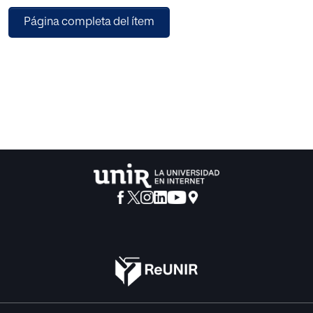
un diseño descriptivo-correlacional. De la investigación se
Página completa del ítem
deduce que el profesorado
dispone de unos conocimientos respecto al uso básico de
TIC bastante elevados (94% sabe
utilizar un buscador de Internet); de una actitud, en
términos generales, muy positiva (97%
considera que el adecuado uso de las TIC puede mejorar
los aprendizajes de los estudiantes);
y que hace un uso de la tecnología destacable, aunque
sigue existiendo una mayoría que
declara no utilizar o utilizar ocasionalmente las TIC en su
práctica docente. En este aspecto,
destaca que un 83% de los docentes considera que el
bajo nivel de formación y la motivación
del profesorado son un obstáculo en este proceso.
Finalmente, a raíz de estos resultados,
hemos elaborado una propuesta educativa con el objetivo
de actualizar y mejorar la