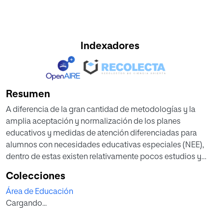
Indexadores
Resumen
A diferencia de la gran cantidad de metodologías y la
amplia aceptación y normalización de los planes
educativos y medidas de atención diferenciadas para
alumnos con necesidades educativas especiales (NEE),
dentro de estas existen relativamente pocos estudios y
estrategias de adaptación curricular para los alumnos con
Colecciones
altas capacidades intelectuales en las escuelas actuales.
Área de Educación
Esta tipología de alumnos presentan unas características
Cargando...
comunes y dificultades asociadas a sus capacidades
cognitivas que deben ser tratadas dentro del marco