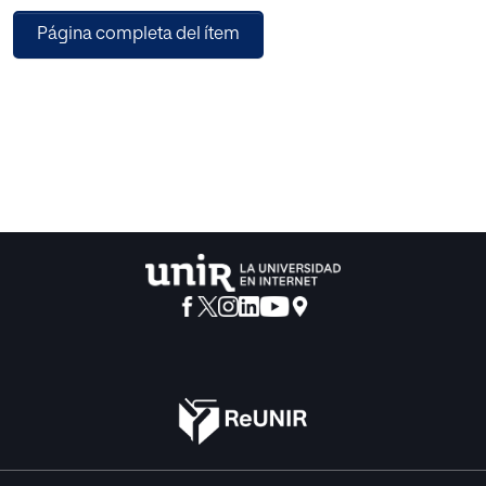
legislativo de atención a la diversidad, evitando de este
Página completa del ítem
modo el fracaso escolar derivado de la errónea gestión de
dichas necesidades.
Así pues, el objetivo principal de este trabajo ha sido
presentar una propuesta didáctica para la materia de
trigonometría de 4º de ESO, basada en una metodología
de enseñanza que recoja las necesidades de estos
alumnos. Para ello nos hemos centrado en el análisis de
varios puntos del marco teórico existente, entre los cuales
se puede destacar: las dificultades cognitivas derivadas
del estudio de la trigonometría, los conocimientos previos
necesarios para la misma, la problemática asociada a las
altas capacidades, su detección y diagnóstico, así como
las respuestas educativas planteadas en la actualidad.
De esta investigación finalmente se ha diseñado una
unidad didáctica diferenciada que fortalece los siguientes
puntos: (1) un refuerzo previo de los conceptos base
fundamentales de la trigonometría, (2) clases dinámicas