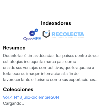
Indexadores
Resumen
Durante las últimas décadas, los países dentro de sus
estrategias incluyen la marca país como
una de sus ventajas competitivas, que le ayudará a
fortalecer su imagen internacional a fin de
favorecer tanto el turismo como sus exportaciones.
Ecuador ha buscado alinearse con la tendencia
Colecciones
mundial y es así como consolida un proceso de creación
Vol. 4, Nº 8 julio-diciembre 2014
y difusión de su marca “Ecuador
Cargando...
ama la vida”; y de ese modo cuida que el imaginario que
comunique, favorezca el presentar