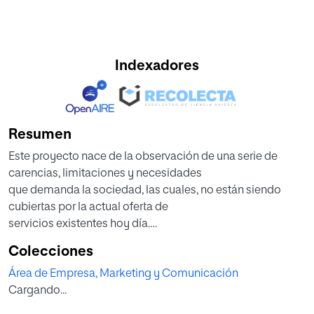
Indexadores
Resumen
Este proyecto nace de la observación de una serie de
carencias, limitaciones y necesidades
que demanda la sociedad, las cuales, no están siendo
cubiertas por la actual oferta de
servicios existentes hoy día.
OIFITNESS se presenta como un nuevo modelo de
Colecciones
negocio que abarca varios sub-sectores
Área de Empresa, Marketing y Comunicación
dentro del sector servicios, concretamente, los de la salud,
Cargando...
la actividad física y la educación,
los cuales, se sustentan a través de dos elementos claves