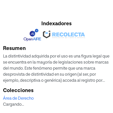
Indexadores
Resumen
La distintividad adquirida por el uso es una figura legal que
se encuentra en la mayoría de legislaciones sobre marcas
del mundo. Este fenómeno permite que una marca
desprovista de distintividad en su origen (al ser, por
ejemplo, descriptiva o genérica) acceda al registro por
haber adquirido, por lo general antes de la solicitud del
Colecciones
registro, una distintividad como consecuencia del uso
Área de Derecho
previamente realizado de la misma. Para ello, el solicitante
Cargando...
debe poder demostrar que existe un vínculo entre el uso
llevado a cabo de la marca y la adquisición de esta