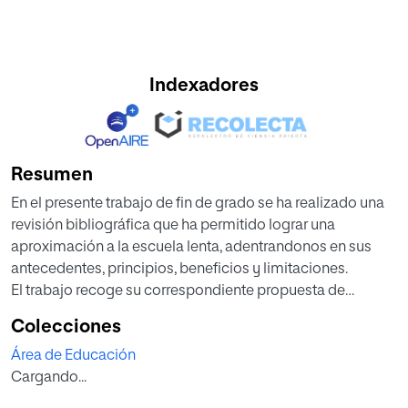
Indexadores
Resumen
En el presente trabajo de fin de grado se ha realizado una
revisión bibliográfica que ha permitido lograr una
aproximación a la escuela lenta, adentrandonos en sus
antecedentes, principios, beneficios y limitaciones.
El trabajo recoge su correspondiente propuesta de
intervención en la que, siguiendo los principios de la
Colecciones
pedagogia lenta, se presenta una serie de actividades
Área de Educación
educativas relacionadas con la puesta en marcha de un
Cargando...
huerto escolar, dirigidas al desarrollo del alumnos en
todas sus vertientes. Con esta propuesta de intervención