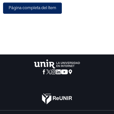
muestra se compone de 972 estudiantes de la Universidad
Página completa del ítem
de Sevilla (72% mujeres y 28% hombres), matriculados en
el curso académico 2021-2022. Se realiza un análisis de
conglomerados, en el que se utiliza un procedimiento
jerárquico (dendrograma) y posteriormente un
procedimiento no jerárquico (algoritmo de k-medias). Los
resultados muestran diferencias significativas en las
respuestas de los estudiantes universitarios. Se identifican
modelos o escenarios progresivos de adaptación al
aprendizaje postpandemia en función de algunas
competencias del alumnado, tales como la motivación, la
colaboración, el autoaprendizaje y la metodología digital:
a) modelo de adaptación inicial, b) modelo de adaptación
moderada y c) modelo de adaptación avanzada.