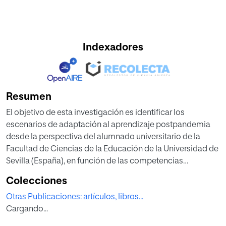
Indexadores
Resumen
El objetivo de esta investigación es identificar los
escenarios de adaptación al aprendizaje postpandemia
desde la perspectiva del alumnado universitario de la
Facultad de Ciencias de la Educación de la Universidad de
Sevilla (España), en función de las competencias
identificadas en el contexto de transformación digital. Se
Colecciones
trata de un estudio no experimental, descriptivo que utiliza
Otras Publicaciones: artículos, libros...
una reducción de la Escala de Actitud sobre las
Cargando...
Percepciones de los futuros docentes sobre los Nuevos
Escenarios Educativos Post-pandémicos (EANEP). La