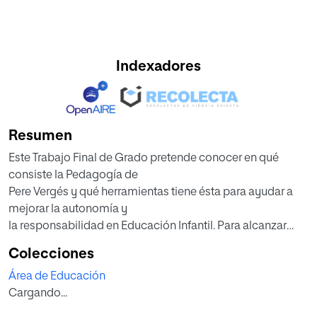
Indexadores
Resumen
Este Trabajo Final de Grado pretende conocer en qué
consiste la Pedagogía de
Pere Vergés y qué herramientas tiene ésta para ayudar a
mejorar la autonomía y
la responsabilidad en Educación Infantil. Para alcanzar
este objetivo se ha
Colecciones
realizado un análisis bibliográfico del autor y una recogida
Área de Educación
de artículos
Cargando...
pedagógicos de éste.
El interés del TFG nace porque actualmente estoy