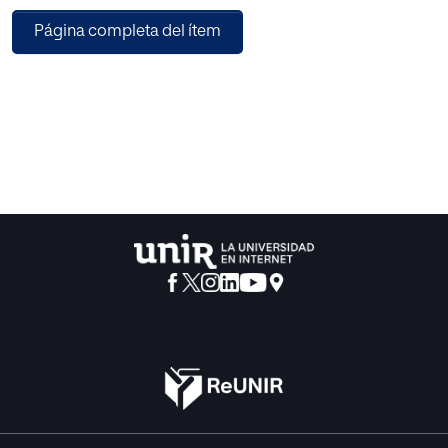
trabajando en una de las
Página completa del ítem
escuelas de la Fundación Escoles Garbí, y como el legado
de su fundador
continúa activo, considero que es necesario saberlo y
darlo a conocer ya que se
ha difundido poco la obra de Vergés.
Se ha conocido los proyectos que se llevan a cabo en el
ámbito de la Vida Social,
y cómo estos hacen que los niños y niñas de educación
infantil sean más
autónomos y responsables. A partir de aquí se han
sugerido algunas propuestas
para llevar a cabo en el aula.