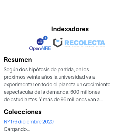
Indexadores
Resumen
Según dos hipótesis de partida, en los
próximos veinte años la universidad va a
experimentar en todo el planeta un crecimiento
espectacular de la demanda: 600 millones
de estudiantes. Y más de 96 millones van a
cursar sus estudios en la modalidad 100% en
Colecciones
línea o al menos híbrida, aunque la enseñanza
Nº 176 diciembre 2020
presencial seguirá siendo líder en el mediocorto
Cargando...
plazo. Las universidades que apuesten
por la innovación tecnológica y las nativas