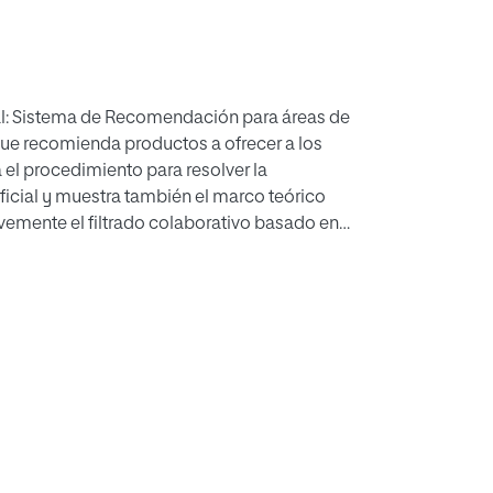
al: Sistema de Recomendación para áreas de
e recomienda productos a ofrecer a los
a el procedimiento para resolver la
ificial y muestra también el marco teórico
evemente el filtrado colaborativo basado en
 un Sistema Recomendador.
 y Business Analytics en este trabajo se
 algunas herramientas de BI y sus diferencias