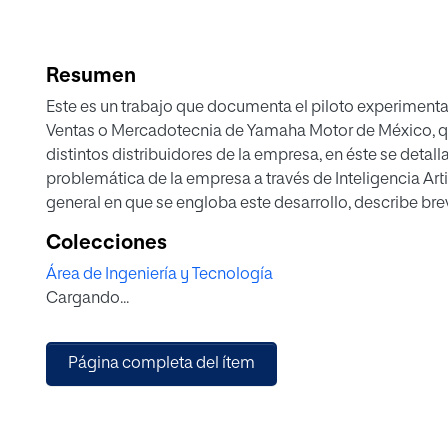
Resumen
Este es un trabajo que documenta el piloto experiment
Ventas o Mercadotecnia de Yamaha Motor de México, qu
distintos distribuidores de la empresa, en éste se detall
problemática de la empresa a través de Inteligencia Art
general en que se engloba este desarrollo, describe br
Vecindad y analiza los pasos para la construcción de
Colecciones
Debido a la relación que tiene con Business Intelligence
Área de Ingeniería y Tecnología
describen también los conceptos básicos y se enuncian
Cargando...
con los Sistemas Recomendadores.
Página completa del ítem