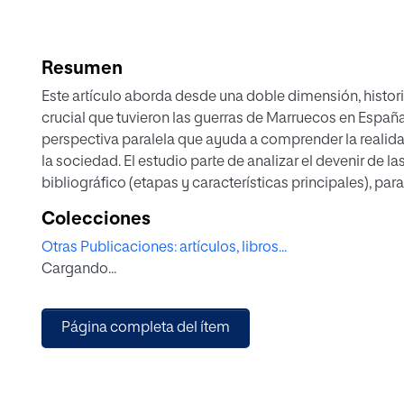
Resumen
Este artículo aborda desde una doble dimensión, histori
crucial que tuvieron las guerras de Marruecos en España.
perspectiva paralela que ayuda a comprender la realida
la sociedad. El estudio parte de analizar el devenir de l
bibliográfico (etapas y características principales), para 
cine, la forma en que evolucionó su percepción y reali
Colecciones
donde se perfiló su imaginario y mitificación finales.
Otras Publicaciones: artículos, libros...
Cargando...
Página completa del ítem