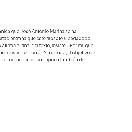
tánica que José Antonio Marina se ha
ultad entraña que este filósofo y pedagogo
irma al final del texto, insiste: «Por mí, que
ue insistimos con él. A menudo, el objetivo es
e recordar que es una época también de
os, en vez de conta­giarles nuestro