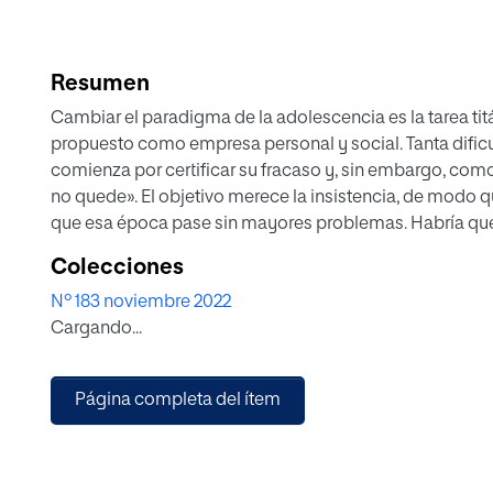
Resumen
Cambiar el paradigma de la adolescencia es la tarea ti
propuesto como empresa personal y social. Tanta dific
comienza por certificar su fracaso y, sin embargo, como af
no quede». El objetivo merece la insistencia, de modo q
que esa época pase sin mayores problemas. Habría qu
grandes proyectos y animar a los adolescentes a buscarl
Colecciones
pesimismo adulto.
Nº 183 noviembre 2022
Cargando...
Página completa del ítem