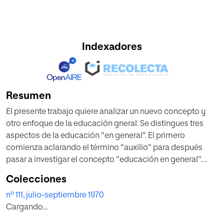
Indexadores
Resumen
El presente trabajo quiere analizar un nuevo concepto y
otro enfoque de la educación gneral. Se distingues tres
aspectos de la educación "en general". El primero
comienza aclarando el término "auxilio" para después
pasar a investigar el concepto "educación en general".
Dentro de esta definición provisional y perfectible de la
Colecciones
educación "en general", y por consiguiente dentro de
nº 111, julio-septiembre 1970
cualquier rama de la educación, caben varios enfoques. Y
Cargando...
por último cabe hablar de la educación "general"