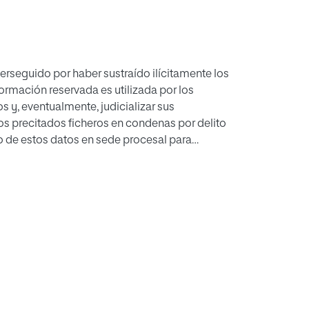
rseguido por haber sustraído ilícitamente los
formación reservada es utilizada por los
s y, eventualmente, judicializar sus
los precitados ficheros en condenas por delito
nto de estos datos en sede procesal para
ecabados por medios antijurídicos- se conoce
mento- a la teoría de la prueba ilícita. El
 revisión de la naturaleza jurídica de las
u conformación, y llega a la conclusión de que
e el imperativo constitucional de exclusión