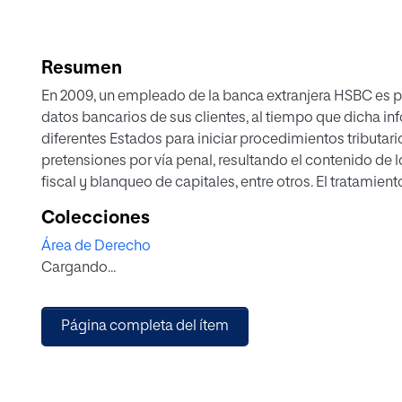
Resumen
En 2009, un empleado de la banca extranjera HSBC es pe
datos bancarios de sus clientes, al tiempo que dicha in
diferentes Estados para iniciar procedimientos tributario
pretensiones por vía penal, resultando el contenido de 
fiscal y blanqueo de capitales, entre otros. El tratamie
determinar su eficacia probatoria -pese a haber sido r
Colecciones
como la doctrina Falciani, que supone un matiz -o comple
Área de Derecho
presente estudio aborda la doctrina Falciani a la luz de la
Cargando...
principales categorías dogmáticas que intervienen en s
la jurisprudencia ha venido limitando injustificadament
probatoria.
Página completa del ítem