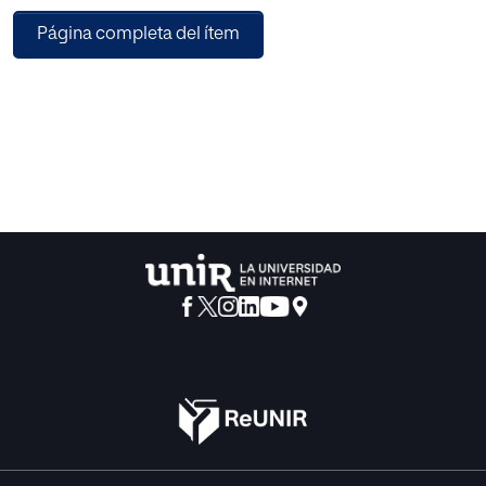
determinar cuál es su contenido a nivel
Página completa del ítem
europeo y a nivel nacional, para analizar si existen
significativas diferencias jurisprudenciales
que generen conflictos con respecto a la protección de los
derechos humanos y tratar de
cumplir con los dos objetivos del presente TFM:
comprobar cuál es el efecto del TEDH en el
ordenamiento jurídico nacional con respecto a la libertad
de expresión y examinar si existen
importantes diferencias en relación con la interpretación
de este derecho fundamental