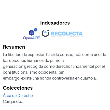
Indexadores
Resumen
La libertad de expresión ha sido consagrada como uno de
los derechos humanos de primera
generación y recogida como derecho fundamental por el
constitucionalismo occidental. Sin
embargo, existe una honda controversia en cuanto a
cuáles son los límites del mismo que
Colecciones
deben ser protegidos.
Área de Derecho
Por ello, a partir de un acercamiento conceptual a la
Cargando...
libertad de expresión, en primer lugar
doctrinal y en segundo jurisprudencial, se tratará de