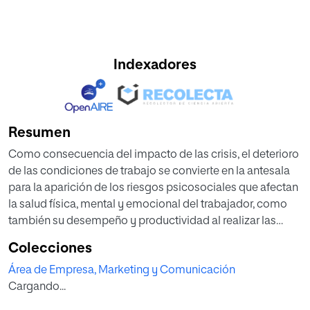
Indexadores
Resumen
Como consecuencia del impacto de las crisis, el deterioro
de las condiciones de trabajo se convierte en la antesala
para la aparición de los riesgos psicosociales que afectan
la salud física, mental y emocional del trabajador, como
también su desempeño y productividad al realizar las
actividades laborales, desencadenando efectos que
Colecciones
pueden llegar a ser nocivos para el trabajador y la
Área de Empresa, Marketing y Comunicación
empresa si no se previenen y gestionan a tiempo.
Cargando...
Con el objetivo de desarrollar un manual con
recomendaciones que contribuyan al control, reducción y