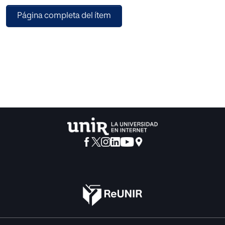
desaparición de los factores de riesgo psicosocial en una
Página completa del ítem
empresa del sector ferretería en Colombia, se analizan los
resultados obtenidos de la evaluación de factores de
riesgo psicosocial con las directrices dadas por la
Resolución 2646 de 2008 y acompañado de una extensa
revisión bibliográfica, con el objetivo de promover y
garantizar la salud, el bienestar y el desempeño de los
trabajadores.