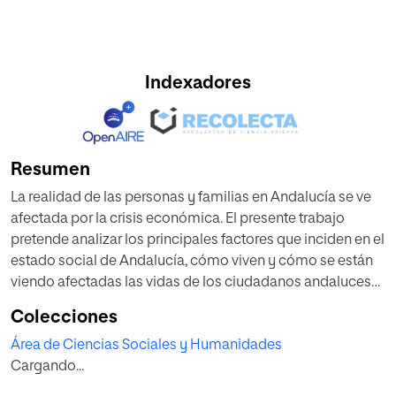
Indexadores
Resumen
La realidad de las personas y familias en Andalucía se ve
afectada por la crisis económica. El presente trabajo
pretende analizar los principales factores que inciden en el
estado social de Andalucía, cómo viven y cómo se están
viendo afectadas las vidas de los ciudadanos andaluces
en la coyuntura actual, de qué manera está respondiendo
Colecciones
la administración andaluza ante las necesidades de los
Área de Ciencias Sociales y Humanidades
ciudadanos y cuál es la percepción de los andaluces
Cargando...
sobre la situación.