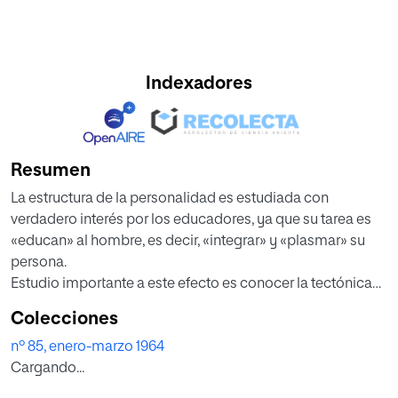
Indexadores
Resumen
La estructura de la personalidad es estudiada con
verdadero interés por los educadores, ya que su tarea es
«educan» al hombre, es decir, «integrar» y «plasmar» su
persona.
Estudio importante a este efecto es conocer la tectónica
de la persona en sus líneas generales y en sus funciones
Colecciones
específicas. Para realizarlo con mayor eficacia y exactitud
nº 85, enero-marzo 1964
se han ideado diversos paradigmas, que, en su forma más
Cargando...
generalizada, comprenden estos temas sucesivamente:
fondo endotímico, sector externo de la vivencia, estructura