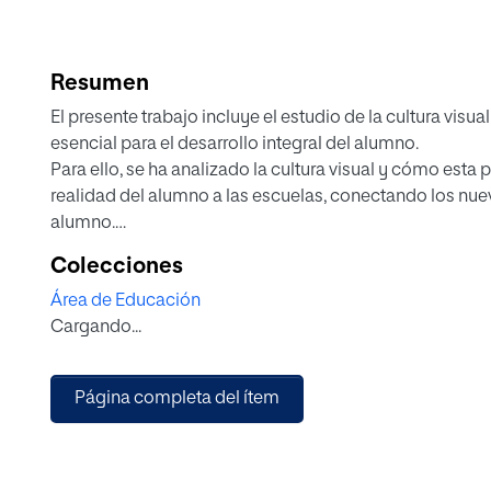
Resumen
El presente trabajo incluye el estudio de la cultura vis
esencial para el desarrollo integral del alumno.
Para ello, se ha analizado la cultura visual y cómo esta 
realidad del alumno a las escuelas, conectando los nue
alumno.
Una vez vista la importancia de la cultura visual, se des
Colecciones
de unidad didáctica. Para su desarrollo, se ha elegido el 
Área de Educación
alimentaria, por dos cuestiones básicas: La publicidad
Cargando...
rodea al alumno y dentro de ella, la publicidad infantil 
más consecuencias acarrea.
Es por ello necesario dotar al alumno de las herramient
Página completa del ítem
crítica los mensajes publicitarios a los que se expone.