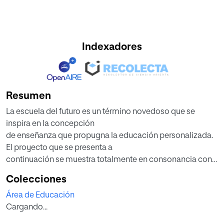
Indexadores
Resumen
La escuela del futuro es un término novedoso que se
inspira en la concepción
de enseñanza que propugna la educación personalizada.
El proyecto que se presenta a
continuación se muestra totalmente en consonancia con
este modelo y se sustenta en
Colecciones
la fundamentación teórica y práctica que ofrece el
Área de Educación
programa de enriquecimiento para
Cargando...
toda la escuela (SEM) con el objetivo de potenciar el
desarrollo del talento y la