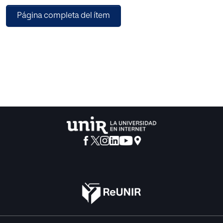
creatividad del alumnado desde una perspectiva
Página completa del ítem
totalmente inclusiva. La propuesta
educativa que se expone en este trabajo pretende,
partiendo de los intereses y deseos
del alumnado, dar una respuesta educativa global,
contundente, fundamentada y real
para disminuir la gran desmotivación educativa que están
sufriendo los discentes del
curso de 6º de Educación primaria provocada por la
situación social y económica que
está viviendo la localidad en la que residen. En esta línea
las metodologías activas se
muestran como unas aliadas fundamentales para
conseguir este objetivo.