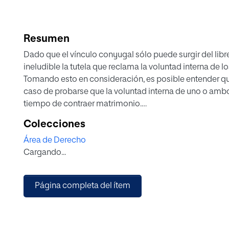
Resumen
Dado que el vínculo conyugal sólo puede surgir del libr
ineludible la tutela que reclama la voluntad interna de
Tomando esto en consideración, es posible entender qu
caso de probarse que la voluntad interna de uno o ambo
tiempo de contraer matrimonio.
El principio de derecho natural que proclama que sin 
Colecciones
recogido en el canon 1.057, mientras que el precepto que
Área de Derecho
Allí se contempla que la concurrencia de enfermedad me
Cargando...
de la personalidad antisocial y el trastorno narcisista 
acarrear la incapacidad para consentir, sin perjuicio d
la causa directa de la nulidad matrimonial, sino que la 
Página completa del ítem
el consentimiento.