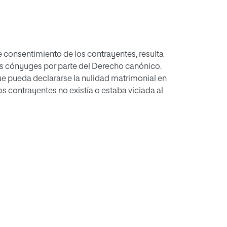
e consentimiento de los contrayentes, resulta
 los cónyuges por parte del Derecho canónico.
e pueda declararse la nulidad matrimonial en
s contrayentes no existía o estaba viciada al
consentimiento no hay matrimonio ha sido
 regula la incapacidad consensual es el 1.095.
ntal o trastorno psíquico -como el trastorno
que se estudian en el presente trabajo- pueden
e que dichos trastornos mentales no constituyen
causa de nulidad es la propia incapacidad para