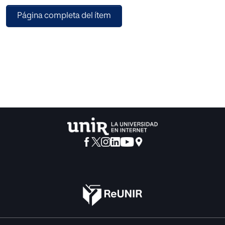
Educativo (NEAE).
Página completa del ítem
La metodología empleada se basa en un enfoque técnico-
descriptivo estructurado en varias fases. Se ha realizado un
análisis exhaustivo de los informes anuales de
seguimiento de los seis últimos cursos académicos,
integrando los resultados del Índice de Percepción Neta
(IPN) y una matriz de diagnóstico de fortalezas y
debilidades bajo el marco de la norma UNE 93200 y la
metodología AEVAL.
Los resultados principales consisten en la definición de
ocho compromisos de calidad con sus respectivos
indicadores y objetivos a alcanzar. Estos incluyen, entre
otros, la optimización de los tiempos de respuesta ante
solicitudes, la formación docente en Diseño Universal para
el Aprendizaje (DUA) y la garantía de implementación de
recursos adaptados. Como conclusión, se evidencia que
la implementación de esta carta de servicios permitirá
reducir el "vacío de visibilidad" detectado, garantizando