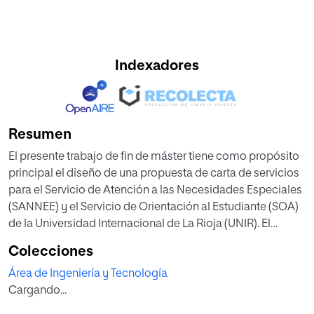
Indexadores
Resumen
El presente trabajo de fin de máster tiene como propósito
principal el diseño de una propuesta de carta de servicios
para el Servicio de Atención a las Necesidades Especiales
(SANNEE) y el Servicio de Orientación al Estudiante (SOA)
de la Universidad Internacional de La Rioja (UNIR). El
objetivo central es transformar la actual gestión
Colecciones
administrativa llevada a cabo por ambos servicios en un
Área de Ingeniería y Tecnología
compromiso público de transparencia y calidad,
Cargando...
asegurando la igualdad de oportunidades para el
estudiantado con Necesidades Específicas de Apoyo