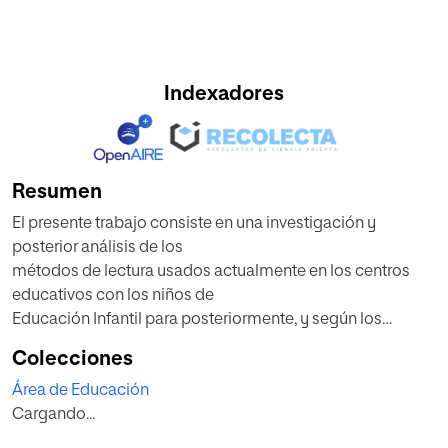
Indexadores
Resumen
El presente trabajo consiste en una investigación y
posterior análisis de los
métodos de lectura usados actualmente en los centros
educativos con los niños de
Educación Infantil para posteriormente, y según los
resultados de dicho análisis, realizar una propuesta de
Colecciones
enseñanza de la lecto-escritura. Finalmente he aplicado
Área de Educación
parte de dicha propuesta en un grupo de alumnos de 5
Cargando...
años durante 5 meses y obtenido unos resultados y
conclusiones.