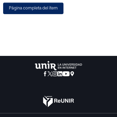
Este documento pretende ser un instrumento útil para los
Página completa del ítem
docentes, puesto que
además de aportar un resumen de los métodos más
usuales y frecuentes también aporta material práctico del
método más eficaz para poder ser utilizado en la dinámica
del aula.
En él hablaremos del tratamiento de la lecto-escritura de
las diferentes corrientes
psicológicas para centrarnos posteriormente en los
métodos de aprendizaje de la lectoescritura tanto
analíticos como sintéticos (sus fases, ventajas e
inconvenientes) para finalmente plantear una intervención
didáctica combinando las aspectos más positivos de
cada uno de los métodos anteriores.