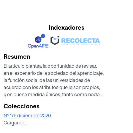
Indexadores
Resumen
El artículo plantea la oportunidad de revisar,
en el escenario de la sociedad del aprendizaje,
la función social de las universidades de
acuerdo con los atributos que le son propios,
y en buena medida únicos; tanto como nodo
entre la sociedad y el Estado, como entre el
Colecciones
mercado y los reguladores o entre lo global
Nº 176 diciembre 2020
y lo local. Y propone tres ideas: el estudio,
Cargando...
la esperanza y la escucha. Propuestas que
deben gestionarse desde una universidad