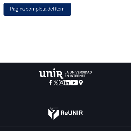
Muzikalia, por ser la más longeva. El paso siguiente para su
Página completa del ítem
evaluación consistió en aplicar los “Indicadores para la
evaluación de la calidad en los cibermedios” creados por
Codina, Rodríguez- Martínez y Jiménez-Pedraza (2012).
Esta herramienta proporcionó los criterios pertinentes
para realizar un posterior análisis comparativo. Los
resultados finales muestran, entre otras cosas, una
homogeneidad entras las publicaciones analizadas.