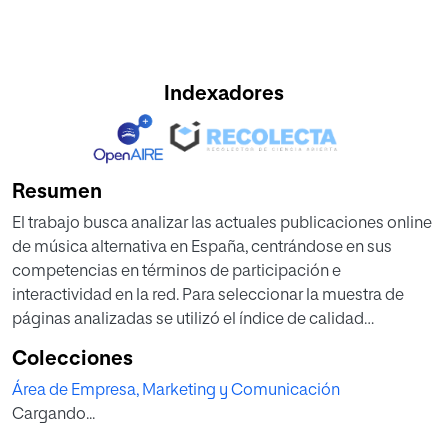
Indexadores
Resumen
El trabajo busca analizar las actuales publicaciones online
de música alternativa en España, centrándose en sus
competencias en términos de participación e
interactividad en la red. Para seleccionar la muestra de
páginas analizadas se utilizó el índice de calidad
elaborado por la web Myexpace considerada referencia
Colecciones
en el sector. Una vez elegidas las seis publicaciones con
Área de Empresa, Marketing y Comunicación
más seguimiento del mismo (Je Ne Sais Pop, Playground
Cargando...
Magazine, Mondo Sonoro, Hipersónica, Scanner FM y
Rockdelux), se completó la muestra con una séptima,