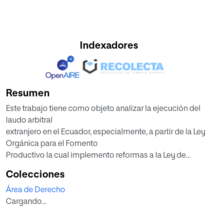
Indexadores
Resumen
Este trabajo tiene como objeto analizar la ejecución del
laudo arbitral
extranjero en el Ecuador, especialmente, a partir de la Ley
Orgánica para el Fomento
Productivo la cual implemento reformas a la Ley de
Arbitraje y Mediación y al Código
Colecciones
Orgánico General de Procesos. La investigación
Área de Derecho
comprende un análisis histórico
Cargando...
descriptivo de la ejecución del laudo extranjero, tratar de
fijarsu definición, clases de