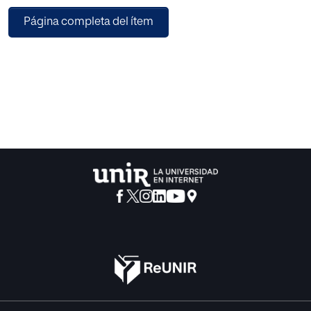
laudos y procedimiento. Los instrumentos utilizados para
Página completa del ítem
el estudio del tema son los
instrumentos internacionales y normativa nacional
relacionados con la materia,
teniendo como conclusión que los mecanismos
existentes en la actualidad para la
ejecución de laudos arbitrales extranjeros permiten
actualmente mayor celeridad en
la ejecución de dichos instrumentos dejando a un lado el
proceso de homologación
implementado por la normativa procesal ecuatoriana.