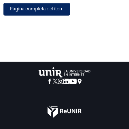
en el C.E.I.P Enrique Maestro Asensi (Puente Genil). A través
Página completa del ítem
de este proyecto se pretende la
mejora académica de los alumnos y el buen
entendimiento y convivencia de toda la
comunidad educativa. En el último punto, se recogerán las
conclusiones en las que se
detallaran los resultados beneficiosos de la metodología
aplicada, al igual que la reflexión
obtenida sobre la importancia de la formación continua
del maestro, y los espacios escolares
inclusivos.