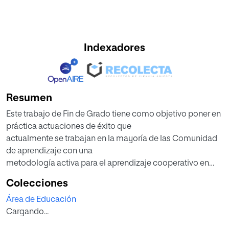
Indexadores
Resumen
Este trabajo de Fin de Grado tiene como objetivo poner en
práctica actuaciones de éxito que
actualmente se trabajan en la mayoría de las Comunidad
de aprendizaje con una
metodología activa para el aprendizaje cooperativo en
Educación Primaria. Para este fin, se
Colecciones
han estudiado distintas teorías sobre aprendizaje, técnicas
Área de Educación
y los autores más sobresalientes
Cargando...
en esta área para, posteriormente, desarrollar un Proyecto
Educativo pensado para primaria