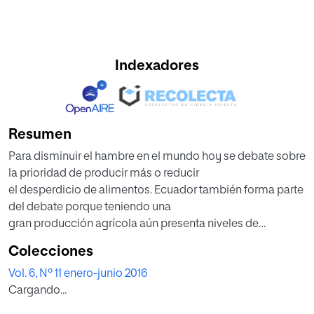
Indexadores
Resumen
Para disminuir el hambre en el mundo hoy se debate sobre
la prioridad de producir más o reducir
el desperdicio de alimentos. Ecuador también forma parte
del debate porque teniendo una
gran producción agrícola aún presenta niveles de
desaprovechamiento de recursos y un gran
Colecciones
sector de la población con niveles de pobreza que no les
Vol. 6, Nº 11 enero-junio 2016
permite abastecerse de los nutrientes
Cargando...
mínimos. Reducir el desperdicio debe ser prioridad de
todos los estados y de todas las personas