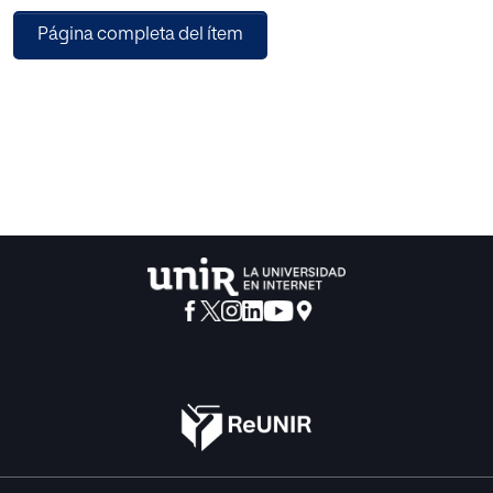
para remediar parte del impacto negativo al medio
Página completa del ítem
ambiente y además permitir que esos
recursos sean aprovechados y se disminuya el número de
personas con hambre.
El objetivo del estudio consistió en determinar las causas
principales por las cuales las personas
desperdician alimentos, y se hizo a través de una
investigación de tipo cuantitativo, el
que permitió establecer el lugar, horario, tipo de comida y
la estrategia a elegir para reducir el
desperdicio.
Los resultados determinaron que las personas no conocen
el impacto ambiental negativo que
se genera al desperdiciar alimentos.