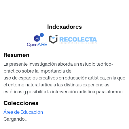
Indexadores
Resumen
La presente investigación aborda un estudio teórico-
práctico sobre la importancia del
uso de espacios creativos en educación artística, en la que
el entorno natural articula las distintas experiencias
estéticas y posibilita la intervención artística para alumnos
de educación primaria.
Colecciones
De un modo teórico, se ha realizado un estudio sobre las
Área de Educación
tendencias artísticas actuales cuyo nexo común es su
Cargando...
relación con la naturaleza, así como aquellas nuevas
pedagogías que abogan por la educación