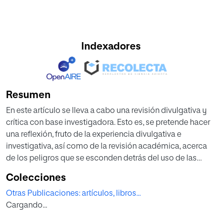
Indexadores
Resumen
En este artículo se lleva a cabo una revisión divulgativa y
crítica con base investigadora. Esto es, se pretende hacer
una reflexión, fruto de la experiencia divulgativa e
investigativa, así como de la revisión académica, acerca
de los peligros que se esconden detrás del uso de las
redes sociales, siendo la infancia y la juventud uno de los
Colecciones
colectivos más vulnerables. Estos peligros engloban
Otras Publicaciones: artículos, libros...
aspectos como la sobreexposición a través del
Cargando...
sharenting, el odio y los ataques digitales o las
consecuencias que pueden tener las redes sobre nuestra