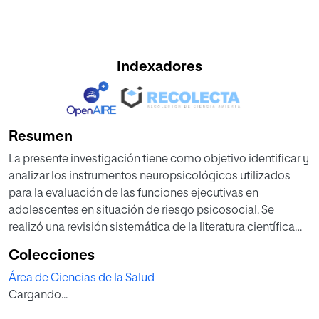
Indexadores
Resumen
La presente investigación tiene como objetivo identificar y
analizar los instrumentos neuropsicológicos utilizados
para la evaluación de las funciones ejecutivas en
adolescentes en situación de riesgo psicosocial. Se
realizó una revisión sistemática de la literatura científica
siguiendo las directrices del modelo PRISMA, a partir de
Colecciones
una búsqueda en las bases de datos Scopus y Web of
Área de Ciencias de la Salud
Science. Se incluyeron estudios publicados entre 2015 y
Cargando...
2025, en idioma inglés y español, que abordaran la
evaluación de funciones ejecutivas mediante