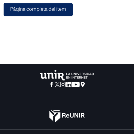
instrumentos neuropsicológicos en población
Página completa del ítem
adolescente expuesta a contextos de vulnerabilidad.
Los resultados evidencian un uso predominante de
pruebas clásicas como el Stroop Test, el Wisconsin Card
Sorting Test y el Trail Making Test, complementadas con
baterías informatizadas y herramientas orientadas a la
evaluación de dominios ejecutivos específicos, como la
memoria de trabajo, la planificación y la regulación
emocional. Esta revisión aporta una síntesis actualizada
del panorama evaluativo en neuropsicología clínica,
destacando tendencias, vacíos y desafíos en la evaluación
de funciones ejecutivas en adolescentes en contextos de
riesgo psicosocial.