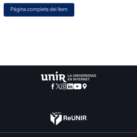
pueden evitarse pero si mitigarse. Es en la esfera judicial y
Página completa del ítem
policial, en su aspecto de
investigación criminal, donde quizás, el peligro de la
conculcación de los derechos de las
personas sea más patente y preocupante. Es por ello
necesario realizar un sereno análisis de
la cuestión y no dejarse llevar por una visión fatalista,
intentando ser conscientes de las
grandes ventajas que puede aportar estas nuevas
herramientas pero sin perder de vista sus
posibles consecuencias si no se presta el cuidado
necesario.