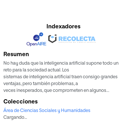
Indexadores
Resumen
No hay duda que la inteligencia artificial supone todo un
reto para la sociedad actual. Los
sistemas de inteligencia artificial traen consigo grandes
ventajas, pero también problemas, a
veces inesperados, que comprometen en algunos
campos de aplicación los derechos
Colecciones
fundamentales de las personas. La existencia de errores y
Área de Ciencias Sociales y Humanidades
sesgos en los algoritmos, que son
Cargando...
consustanciales a la inteligencia artificial, son parte
importante del problema y además, no