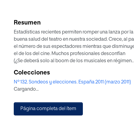
Resumen
Estadísticas recientes permiten romper una lanza por la
buena salud del teatro en nuestra sociedad. Crece, al pa
el número de sus espectadores mientras que disminuy
el de los del cine. Muchos profesionales desconfían
(¿Se deberá solo al boom de los musicales en régimen
de franquicia?). Con ese dudoso optimismo como telón
Colecciones
fondo y explotando la polisemia de «representar», la p
Nº 132. Sondeos y elecciones. España 2011 (marzo 2011)
del título afronta el panorama problemático que
Cargando...
presenta el teatro actual: en el campo literario parece pi
cada vez menos; en el más amplio de la ficción o de la
diversión choca con la competencia desigual del cine y
Página completa del ítem
enfrenta casi inerme al desafío de las nuevas tecnología