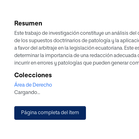
Resumen
Este trabajo de investigación constituye un análisis del c
de los supuestos doctrinarios de patología y la aplicaci
a favor del arbitraje en la legislación ecuatoriana. Este 
determinar la importancia de una redacción adecuada de
incurrir en errores y patologías que pueden generar c
imposibilidad de que este acuerdo de voluntades de som
Colecciones
despliegue su efecto positivo y negativo; sino también, 
Área de Derecho
rectores del convenio arbitral y la interpretación que más
Cargando...
a una patología existente.
El estudio se inicia estableciendo aspectos generales de
requisitos para su plena validez y existencia. Posterior
Página completa del ítem
concerniente a las patologías del convenio arbitral y fi
principios rectores e interpretación del convenio arbitr
arbitraje.