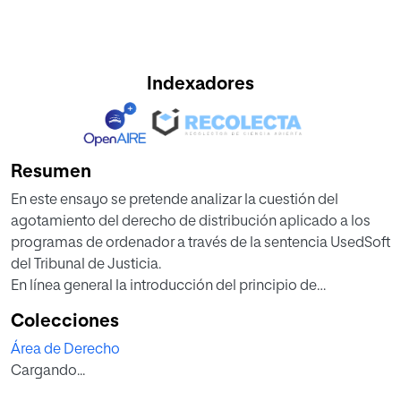
Indexadores
Resumen
En este ensayo se pretende analizar la cuestión del
agotamiento del derecho de distribución aplicado a los
programas de ordenador a través de la sentencia UsedSoft
del Tribunal de Justicia.
En línea general la introducción del principio de
agotamiento en Europa y su regulación en la normativa
Colecciones
comunitaria resultan necesarias para entender como el
Área de Derecho
Tribunal de Justicia de la UE ha llegado a pronunciar la
Cargando...
sentencia UsedSoft y qué tipo de interpretaciones se han
tenido en cuenta para solucionar el asunto. Se valorarán