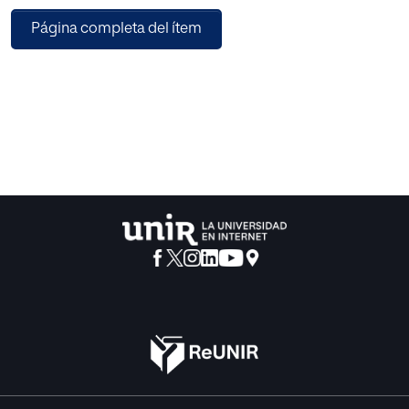
las implicaciones jurídicas futuras que la sentencia generó
Página completa del ítem
en Alemania y Estados Unidos, donde se originó el
principio de agotamiento y si resulta viable o no dicha
aplicación en el entorno digital en su sentido más amplio.
El avance tecnológico del mercado digital ha generado
algunas alternativas que las empresas pioneras del sector
pueden utilizar hoy en día para tutelar sus intereses sin
afectar a la libre circulación de bienes en Europa.