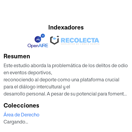
Indexadores
Resumen
Este estudio aborda la problemática de los delitos de odio
en eventos deportivos,
reconociendo al deporte como una plataforma crucial
para el diálogo intercultural y el
desarrollo personal. A pesar de su potencial para fomentar
la inclusión social, la animación en
Colecciones
el deporte a menudo se desvía hacia la fobia y la violencia,
Área de Derecho
convirtiendo los eventos deportivos
Cargando...
en focos de manipulación de prejuicios y odio.
La violencia verbal y física en el deporte no conoce