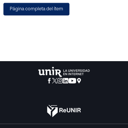
fronteras, afectando incluso a sociedades
Página completa del ítem
desarrolladas y heterogéneas. La rivalidad entre
aficionados, común en deportes como fútbol,
baloncesto y tenis, a veces degenera en comportamientos
discriminatorios y violentos,
representando una amenaza para la integridad y la
imagen del deporte.
El estudio se propone analizar los factores subyacentes
que contribuyen a estos delitos,
incluyendo la intensificación de la rivalidad deportiva, y
examinar estrategias de prevención y
mitigación. Se destacan medidas como la educación y
sensibilización, la colaboración entre
autoridades y aficionados, la implementación de medidas
de seguridad efectivas y sanciones
legales para los infractores.
La metodología de revisión de alcance utilizada busca
esclarecer comprehensivamente la