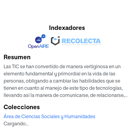
Indexadores
Resumen
Las TIC se han convertido de manera vertiginosa en un
elemento fundamental y primordial en la vida de las
personas, obligando a cambiar las habilidades que se
tienen en cuanto al manejo de este tipo de tecnologías,
llevando así la manera de comunicarse, de relacionarse,
de aprender y de vivir a un plano tecnológico. Por tal
Colecciones
motivo, el propósito principal de esta investigación
Área de Ciencias Sociales y Humanidades
consistió en analizar la relación existente entre el uso de
Cargando...
las TIC y las relaciones familiares de jóvenes universitarios
entre los 17y 20 años que se encuentran matriculados en el