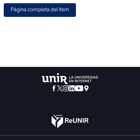
segundo y cuarto semestre de la carrera administración
Página completa del ítem
de empresas de la ciudad de Sincelejo. Con esta
investigación se logró determinar los aspectos positivos y
negativos del uso de las TIC en las relaciones familiares.
Así mismo, los resultados obtenidos demuestran que las
relaciones familiares no se encuentran deterioradas por el
uso excesivo de las TIC en el hogar. También se logró
determinar cuáles son los motivos de conflictos, los temas
de interés y formas y maneras de comunicaciones entre
padres e hijos.