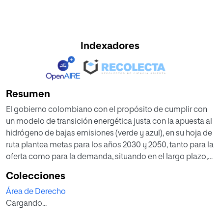
Indexadores
Resumen
El gobierno colombiano con el propósito de cumplir con
un modelo de transición energética justa con la apuesta al
hidrógeno de bajas emisiones (verde y azul), en su hoja de
ruta plantea metas para los años 2030 y 2050, tanto para la
oferta como para la demanda, situando en el largo plazo,
la exportación del vector energético. No obstante, a partir
Colecciones
del análisis de los instrumentos regulatorios actuales del
Área de Derecho
sector del gas natural posiblemente se debe habilitar en el
Cargando...
corto y mediano plazo su exportación e importación a fin
de acelerar el crecimiento de la demanda interna, si bien,