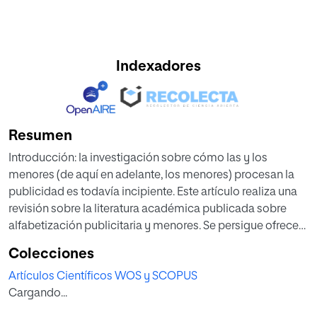
Indexadores
Resumen
Introducción: la investigación sobre cómo las y los
menores (de aquí en adelante, los menores) procesan la
publicidad es todavía incipiente. Este artículo realiza una
revisión sobre la literatura académica publicada sobre
alfabetización publicitaria y menores. Se persigue ofrecer
una visión actualizada sobre cómo se ha estudiado esta
Colecciones
temática en la última década, término empleado para
Artículos Científicos WOS y SCOPUS
referirse a las habilidades y capacidades del menor para
Cargando...
hacer frente a la publicidad.
Metodología: se han analizado 105 artículos indexados en